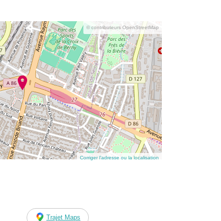
© contributeurs OpenStreetMap
Corriger l’adresse ou la localisation
Trajet Maps