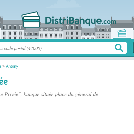
e
>
Antony
ée
ue Privée", banque située
place du général de