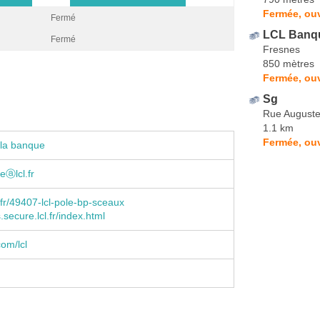
Fermée, ouv
Fermé
LCL Banqu
Fermé
Fresnes
850 mètres
Fermée, ouv
Sg
Rue August
1.1 km
Fermée, ou
 la banque
eⓐlcl.fr
.fr/49407-lcl-pole-bp-sceaux
s.secure.lcl.fr/index.html
om/lcl