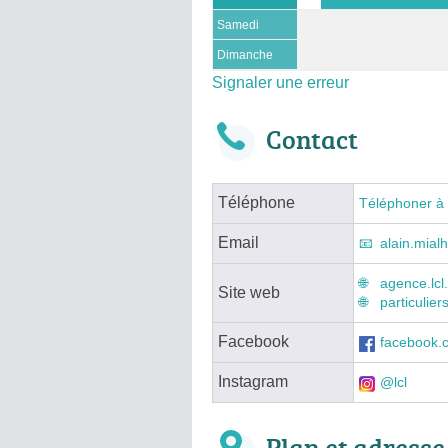
Samedi
Dimanche
Signaler une erreur
Contact
Téléphone
Téléphoner à
Email
alain.mialh
agence.lcl
Site web
particulier
Facebook
facebook.c
Instagram
@lcl
Plan et adresse