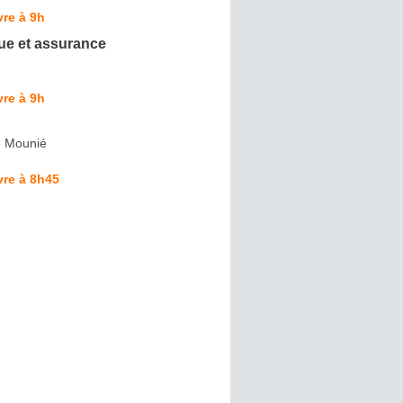
re à 9h
e et assurance
re à 9h
e Mounié
vre à 8h45