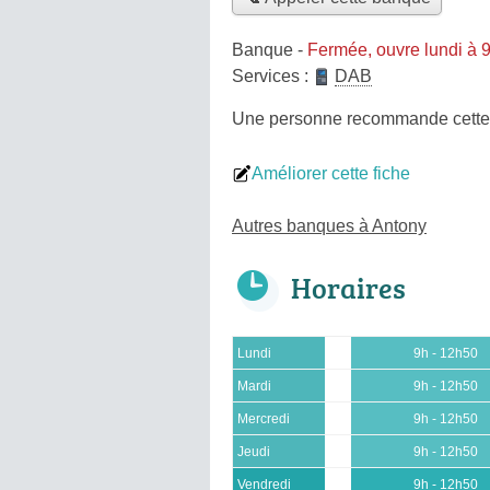
Banque
-
Fermée, ouvre lundi à 
Services :
DAB
Une personne
recommande
cett
Améliorer cette fiche
Autres banques à Antony
Horaires
Lundi
9h - 12h50
Mardi
9h - 12h50
Mercredi
9h - 12h50
Jeudi
9h - 12h50
Vendredi
9h - 12h50