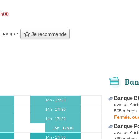
9h00
e banque.
Je recommande
Ban
Banque B
14h - 17h30
avenue Arist
14h - 17h30
505 mètres
Fermée, ouv
14h - 17h30
Banque Po
15h - 17h30
avenue Arist
14h - 17h30
790 mètres