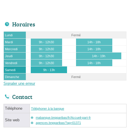
Horaires
Lundi
Fermé
Mardi
9h - 12h30
14h - 18h
Mercredi
9h - 12h30
14h - 18h
Jeudi
9h - 12h30
14h - 19h
Vendredi
9h - 12h30
14h - 18h
Samedi
9h - 13h
Dimanche
Fermé
Signaler une erreur
Contact
Téléphone
Téléphoner à la banque
mabanque.bnpparibas/fr/Accueil-part-fr
Site web
agences.bnpparibas/?ag=01371