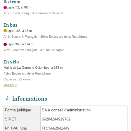
En tram
Ligne T2, à 787 m
Arrêt Charlebourg - 89 Boulevard National
En bus
Ligne 163, à 13 m
Arrêt Souvenir Français - 29bis Boulevard de la République
Ligne 363, à 114 m
Arrêt Souvenir Français - 47 Rue de l'Aigle
En vélo
Mairie de La Garenne Colombes, à 168 m
41bis Boulevard de la République
Capacité : 22 vélos
Voir tout
Informations
Forme juridique
SA à conseil d'administration
SIRET
66204244919782
N° TVA Intra.
FR76662042449