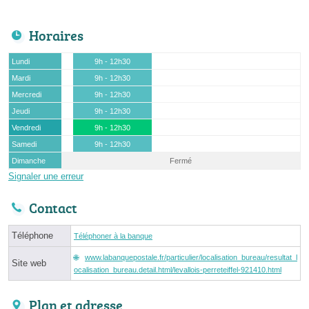
Horaires
Lundi
9h - 12h30
Mardi
9h - 12h30
Mercredi
9h - 12h30
Jeudi
9h - 12h30
Vendredi
9h - 12h30
Samedi
9h - 12h30
Dimanche
Fermé
Signaler une erreur
Contact
Téléphone
Téléphoner à la banque
www.labanquepostale.fr/particulier/localisation_bureau/resultat_l
Site web
ocalisation_bureau.detail.html/levallois-perreteiffel-921410.html
Plan et adresse