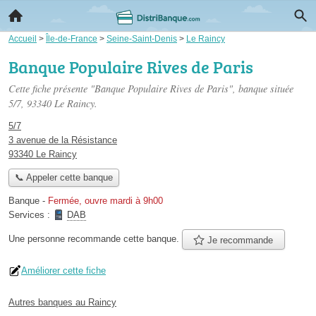
Accueil
>
Île-de-France
>
Seine-Saint-Denis
>
Le Raincy
Banque Populaire Rives de Paris
Cette fiche présente "Banque Populaire Rives de Paris", banque située
5/7
, 93340 Le Raincy.
5/7
3 avenue de la Résistance
93340 Le Raincy
📞 Appeler cette banque
Banque
-
Fermée, ouvre mardi à 9h00
Services :
DAB
Une personne
recommande
cette banque.
Je recommande
Améliorer cette fiche
Autres banques au Raincy