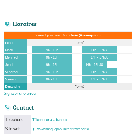
Horaires
Samedi prochain :
Jour férié (Assomption)
Lundi
Fermé
Mardi
9h - 13h
14h - 17h30
Mercredi
9h - 13h
14h - 17h30
Jeudi
9h - 13h
14h - 16h30
Vendredi
9h - 13h
14h - 17h30
Samedi
9h - 13h
14h - 17h30
Dimanche
Fermé
Signaler une erreur
Contact
Téléphone
Téléphoner à la banque
Site web
www.banquepopulaire.fr/rivesparis/