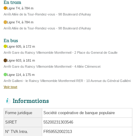
En tram
Ligne T4, à 784 m
Arrêt Allée de la Tour-Rendez-vous - 98 Boulevard d'Aulnay
Ligne T4, à 784 m
Arrêt Allée de la Tour-Rendez-vous - 98 Boulevard d’Aulnay
En bus
Ligne 605, à 172 m
Arrêt Gare du Raincy Villemomble Montfermeil - 2 Place du General de Gaulle
Ligne 603, à 181 m
Arrêt Gare du Raincy Villemomble Montfermeil - 4 Allée Clémencet
Ligne 114, à 175 m
Arrêt Gallieni - le Raincy Villemomble Montfermeil RER - 10 Avenue du Général Galliéni
Voir tout
Informations
Forme juridique
Société coopérative de banque populaire
SIRET
55200231303546
N° TVA Intra.
FR59552002313