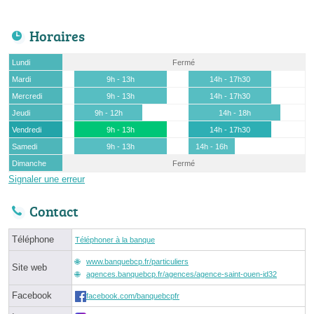
Horaires
Lundi
Fermé
Mardi
9h - 13h
14h - 17h30
Mercredi
9h - 13h
14h - 17h30
Jeudi
9h - 12h
14h - 18h
Vendredi
9h - 13h
14h - 17h30
Samedi
9h - 13h
14h - 16h
Dimanche
Fermé
Signaler une erreur
Contact
Téléphone
Téléphoner à la banque
www.banquebcp.fr/particuliers
Site web
agences.banquebcp.fr/agences/agence-saint-ouen-id32
Facebook
facebook.com/banquebcpfr