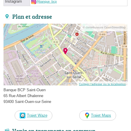
Instagram
@banque_bcp
Plan et adresse
© contributeurs OpenStreetMap
Corriger l’adresse ou la localisation
Banque BCP Saint-Ouen
65 Rue Albert Dhalenne
93400 Saint-Ouen-sur-Seine
Trajet Waze
Trajet Maps
Venir en transports en commun