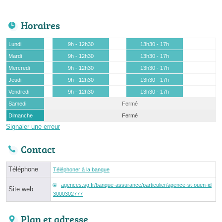
Horaires
Lundi
9h - 12h30
13h30 - 17h
Mardi
9h - 12h30
13h30 - 17h
Mercredi
9h - 12h30
13h30 - 17h
Jeudi
9h - 12h30
13h30 - 17h
Vendredi
9h - 12h30
13h30 - 17h
Samedi
Fermé
Dimanche
Fermé
Signaler une erreur
Contact
Téléphone
Téléphoner à la banque
agences.sg.fr/banque-assurance/particulier/agence-st-ouen-id
Site web
3000302777
Plan et adresse