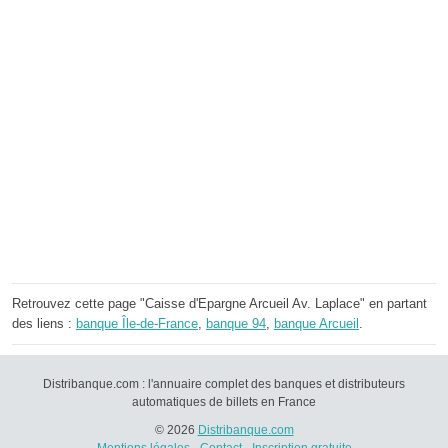
Retrouvez cette page "Caisse d'Epargne Arcueil Av. Laplace" en partant
des liens :
banque Île-de-France
,
banque 94
,
banque Arcueil
.
Distribanque.com : l'annuaire complet des banques et distributeurs
automatiques de billets en France
© 2026
Distribanque.com
Mentions légales
-
Contact
-
Inscription gratuite