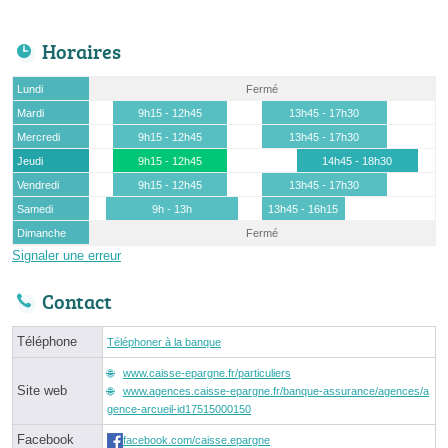
Horaires
Lundi
Fermé
Mardi
9h15 - 12h45
13h45 - 17h30
Mercredi
9h15 - 12h45
13h45 - 17h30
Jeudi
9h15 - 12h45
14h45 - 18h30
Vendredi
9h15 - 12h45
13h45 - 17h30
Samedi
9h - 13h
13h45 - 16h15
Dimanche
Fermé
Signaler une erreur
Contact
Téléphone
Téléphoner à la banque
www.caisse-epargne.fr/particuliers
Site web
www.agences.caisse-epargne.fr/banque-assurance/agences/a
gence-arcueil-id17515000150
Facebook
facebook.com/caisse.epargne