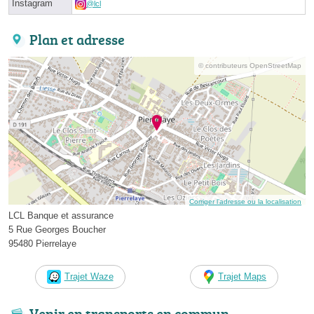
Instagram
@lcl
Plan et adresse
© contributeurs OpenStreetMap
Corriger l’adresse ou la localisation
LCL Banque et assurance
5 Rue Georges Boucher
95480 Pierrelaye
Trajet Waze
Trajet Maps
Venir en transports en commun