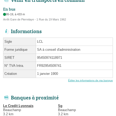
En bus
95-19, à 433 m
Arrêt Gare de Pierrelaye - 1 Rue du 19 Mars 1962
Informations
Sigle
LCL
Forme juridique
SA à conseil d'administration
SIRET
95450974118971
N° TVA Intra.
FR92954509741
Création
1 janvier 1900
Éditer les informations de ma banque
Banques à proximité
Le Credit Lyonnais
Sg
Beauchamp
Beauchamp
3.2 km
3.2 km