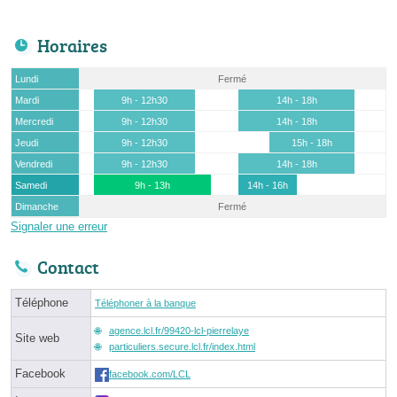
Horaires
Lundi
Fermé
Mardi
9h - 12h30
14h - 18h
Mercredi
9h - 12h30
14h - 18h
Jeudi
9h - 12h30
15h - 18h
Vendredi
9h - 12h30
14h - 18h
Samedi
9h - 13h
14h - 16h
Dimanche
Fermé
Signaler une erreur
Contact
Téléphone
Téléphoner à la banque
agence.lcl.fr/99420-lcl-pierrelaye
Site web
particuliers.secure.lcl.fr/index.html
Facebook
facebook.com/LCL