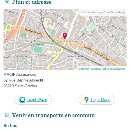
Plan et adresse
© contributeurs OpenStreetMap
Corriger l’adresse ou la localisation
MACIF Assurances
82 Rue Berthie Albrecht
95210 Saint-Gratien
Trajet Waze
Trajet Maps
Venir en transports en commun
En bus