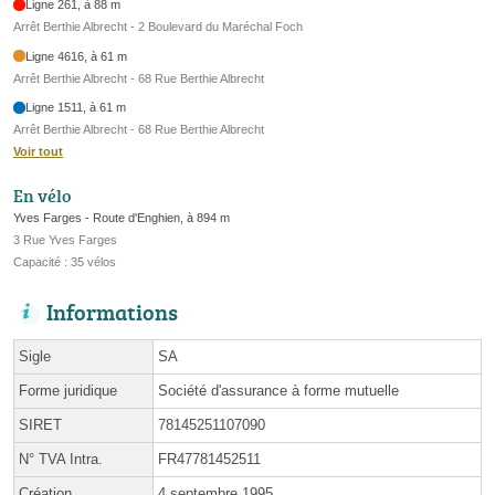
Ligne 261, à 88 m
Arrêt Berthie Albrecht - 2 Boulevard du Maréchal Foch
Ligne 4616, à 61 m
Arrêt Berthie Albrecht - 68 Rue Berthie Albrecht
Ligne 1511, à 61 m
Arrêt Berthie Albrecht - 68 Rue Berthie Albrecht
Voir tout
En vélo
Yves Farges - Route d'Enghien, à 894 m
3 Rue Yves Farges
Capacité : 35 vélos
Informations
Sigle
SA
Forme juridique
Société d'assurance à forme mutuelle
SIRET
78145251107090
N° TVA Intra.
FR47781452511
Création
4 septembre 1995