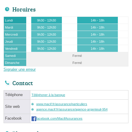
Horaires
Lundi
9h30 - 12h30
14h - 18h
Mardi
9h30 - 12h30
14h - 18h
Mercredi
9h30 - 12h30
14h - 18h
Jeudi
9h30 - 12h30
14h - 18h
Vendredi
9h30 - 12h30
14h - 18h
Samedi
Fermé
Dimanche
Fermé
Signaler une erreur
Contact
Téléphone
Téléphoner à la banque
www.macif.fr/assurance/particuliers
Site web
agence.macif.fr/assurance/agence-argenteuil-954
Facebook
facebook.com/MacifAssurances