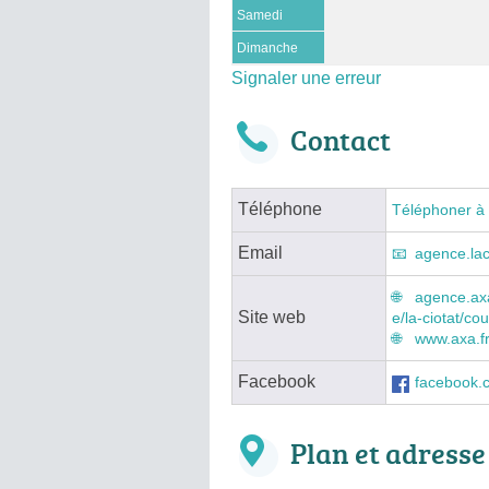
Samedi
Dimanche
Signaler une erreur
Contact
Téléphone
Téléphoner à
Email
agence.la
agence.axa
Site web
e/la-ciotat/co
www.axa.f
Facebook
facebook
Plan et adresse