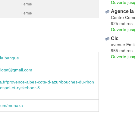
Ouverte jus
Fermé
Agence la 
Fermé
Centre Comm
925 mètres
Ouverte jus
Cic
avenue Emil
955 mètres
Ouverte jus
 la banque
ciotatⓐgmail.com
.fr/provence-alpes-cote-d-azur/bouches-du-rhon
uespel-et-ryckeboer-3
r
.com/monaxa