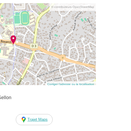
© contributeurs OpenStreetMap
Corriger l’adresse ou la localisation
Sellon
Trajet Maps