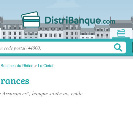
>
Bouches-du-Rhône
>
La Ciotat
urances
a Assurances", banque située
av. emile