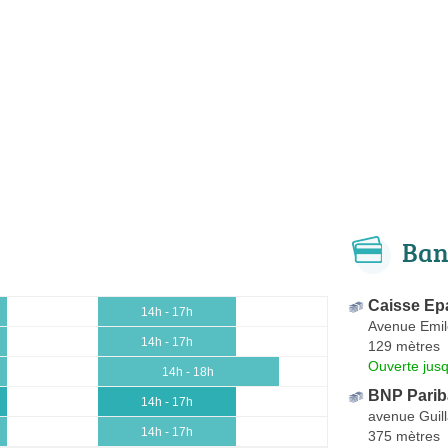
Ban
Caisse Ep
14h - 17h
Avenue Emil
14h - 17h
129 mètres
Ouverte jus
14h - 18h
BNP Pariba
14h - 17h
avenue Guil
14h - 17h
375 mètres