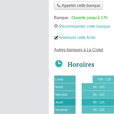
📞 Appeler cette banque
Banque
-
Ouverte jusqu'à 17h
Recommander cette banque
Améliorer cette fiche
Autres banques à La Ciotat
Horaires
Lundi
10h - 12h
Mardi
9h - 12h
Mercredi
9h - 12h
Jeudi
9h - 12h
Vendredi
9h - 12h