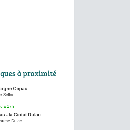
ques à proximité
argne Cepac
e Sellon
qu'à 17h
s - la Ciotat Dulac
laume Dulac