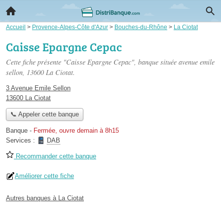
Accueil
>
Provence-Alpes-Côte d'Azur
>
Bouches-du-Rhône
>
La Ciotat
Caisse Epargne Cepac
Cette fiche présente "Caisse Epargne Cepac", banque située
avenue emile
sellon
, 13600 La Ciotat.
3 Avenue Emile Sellon
13600 La Ciotat
📞 Appeler cette banque
Banque
-
Fermée, ouvre demain à 8h15
Services :
DAB
Recommander cette banque
Améliorer cette fiche
Autres banques à La Ciotat