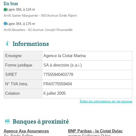
En bus
Ligne 356, à 124 m
Arrêt Sainte-Marguerite - 993 Avenue Emile Ripert
Ligne 354, à 175 m
Arrêt Alouettes - 81 Avenue Joseph Roumanille
Informations
Enseigne
Agence la Ciotat Marina
Forme juridique
SA à directoire (s.a.i.)
SIRET
77555940403778
N° TVA Intra.
FR43775559404
Création
6 juillet 2005
Éditer les informations de ma banque
Banques à proximité
Agence Axa Assurances
BNP Paribas - la Ciotat Dulac
Av. Emile Sellon
avenue Guillaume Dulac