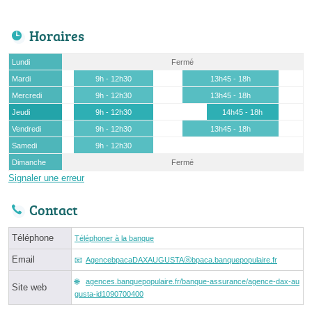
Horaires
Lundi
Fermé
Mardi
9h - 12h30
13h45 - 18h
Mercredi
9h - 12h30
13h45 - 18h
Jeudi
9h - 12h30
14h45 - 18h
Vendredi
9h - 12h30
13h45 - 18h
Samedi
9h - 12h30
Dimanche
Fermé
Signaler une erreur
Contact
Téléphone
Téléphoner à la banque
Email
AgencebpacaDAXAUGUSTAⓐbpaca.banquepopulaire.fr
agences.banquepopulaire.fr/banque-assurance/agence-dax-au
Site web
gusta-id1090700400