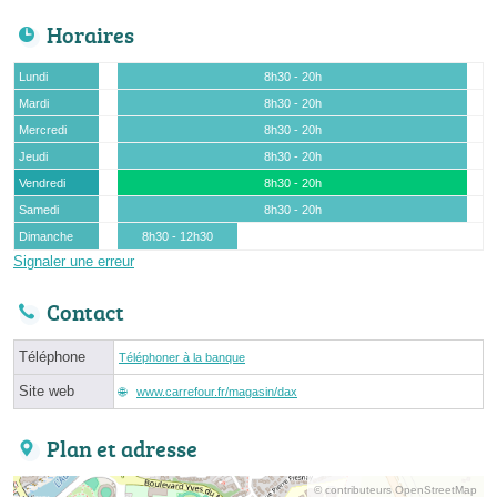
Horaires
Lundi
8h30 - 20h
Mardi
8h30 - 20h
Mercredi
8h30 - 20h
Jeudi
8h30 - 20h
Vendredi
8h30 - 20h
Samedi
8h30 - 20h
Dimanche
8h30 - 12h30
Signaler une erreur
Contact
Téléphone
Téléphoner à la banque
Site web
www.carrefour.fr/magasin/dax
Plan et adresse
© contributeurs OpenStreetMap