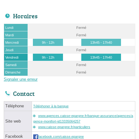
Horaires
Lundi
Fermé
Mardi
Fermé
Mercredi
9h - 12h
13h45 - 17h40
Jeudi
Fermé
Vendredi
9h - 12h
13h45 - 17h40
Samedi
Fermé
Dimanche
Fermé
Signaler une erreur
Contact
Téléphone
Téléphoner à la banque
www.agences.caisse-epargne.fr/banque-assurance/agences/a
Site web
gence-montfort-id13335064257
www.caisse-epargne.fr/particuliers
Facebook
facebook.com/caisse.epargne