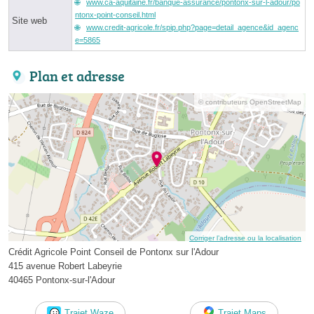
www.ca-aquitaine.fr/banque-assurance/pontonx-sur-l-adour/po
ntonx-point-conseil.html
Site web
www.credit-agricole.fr/spip.php?page=detail_agence&id_agenc
e=5865
Plan et adresse
© contributeurs OpenStreetMap
Corriger l’adresse ou la localisation
Crédit Agricole Point Conseil de Pontonx sur l'Adour
415 avenue Robert Labeyrie
40465 Pontonx-sur-l'Adour
Trajet Waze
Trajet Maps