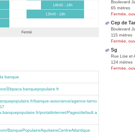
Boulevard J
14h45 - 18h
65 mètres
Fermée, ouv
13h45 - 18h
Cep de Ta
Boulevard J
Fermé
115 mètres
Fermée, ouv
Sg
Rue Lise et 
124 mètres
Fermée, ouv
 la banque
nosⓐbpaca.banquepopulaire.fr
anquepopulaire.fr/banque-assurance/agence-tarno
57
banquepopulaire.fr/portailinternet/Pages/default.a
com/BanquePopulaireAquitaineCentreAtlantique