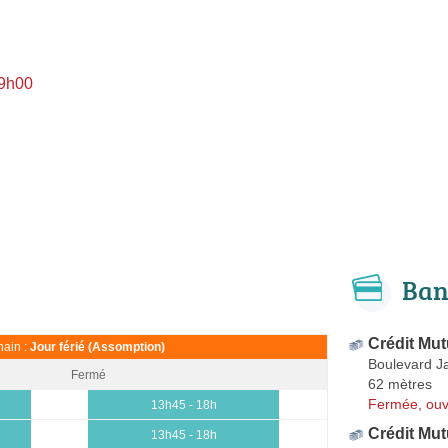
 9h00
Ban
Crédit Mut
ain :
Jour férié (Assomption)
Boulevard J
Fermé
62 mètres
Fermée, ouv
13h45 - 18h
Crédit Mut
13h45 - 18h