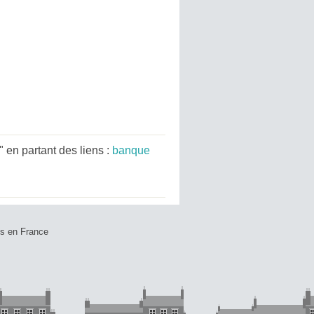
en partant des liens :
banque
ts en France