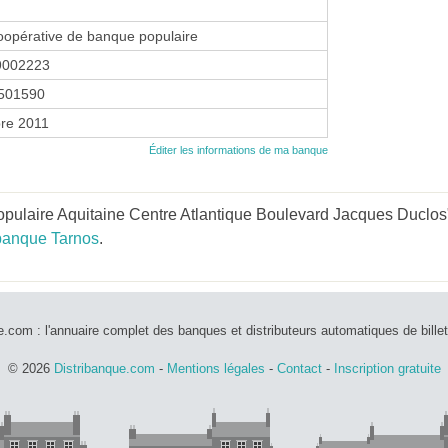
oopérative de banque populaire
9002223
501590
re 2011
Éditer les informations de ma banque
ulaire Aquitaine Centre Atlantique Boulevard Jacques Duclos" 
banque Tarnos
.
e.com : l'annuaire complet des banques et distributeurs automatiques de bille
© 2026
Distribanque.com
-
Mentions légales
-
Contact
-
Inscription gratuite