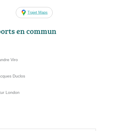
Trajet Maps
ports en commun
andre Viro
Jacques Duclos
rtur London