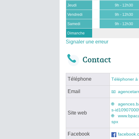
Jeudi
9h - 12h30
Vendredi
9h - 12h30
Samedi
9h - 12h30
Dimanche
Signaler une erreur
Contact
Téléphone
Téléphoner à
Email
agencetar
agences.b
s-id10907000
Site web
www.bpaca.
spx
Facebook
facebook.