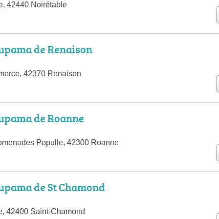
e, 42440 Noirétable
upama de Renaison
merce, 42370 Renaison
upama de Roanne
romenades Populle, 42300 Roanne
upama de St Chamond
rre, 42400 Saint-Chamond