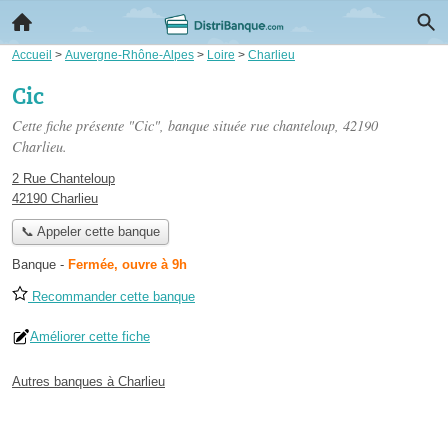
Accueil
>
Auvergne-Rhône-Alpes
>
Loire
>
Charlieu
Cic
Cette fiche présente "Cic", banque située
rue chanteloup
, 42190
Charlieu.
2 Rue Chanteloup
42190 Charlieu
📞 Appeler cette banque
Banque
-
Fermée, ouvre à 9h
Recommander cette banque
Améliorer cette fiche
Autres banques à Charlieu