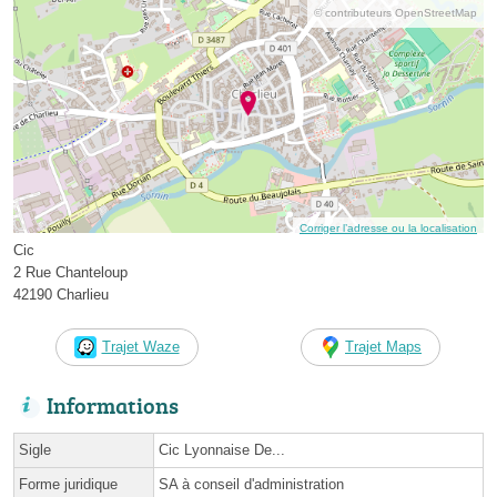
© contributeurs OpenStreetMap
Corriger l’adresse ou la localisation
Cic
2 Rue Chanteloup
42190 Charlieu
Trajet Waze
Trajet Maps
Informations
Sigle
Cic Lyonnaise De...
Forme juridique
SA à conseil d'administration