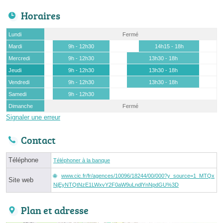
Horaires
Lundi
Fermé
Mardi
9h - 12h30
14h15 - 18h
Mercredi
9h - 12h30
13h30 - 18h
Jeudi
9h - 12h30
13h30 - 18h
Vendredi
9h - 12h30
13h30 - 18h
Samedi
9h - 12h30
Dimanche
Fermé
Signaler une erreur
Contact
Téléphone
Téléphoner à la banque
www.cic.fr/fr/agences/10096/18244/00/000?y_source=1_MTQx
Site web
NjEyNTQtNzE1LWxvY2F0aW9uLndlYnNpdGU%3D
Plan et adresse