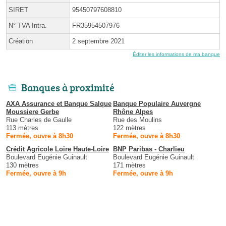
SIRET
95450797608810
N° TVA Intra.
FR35954507976
Création
2 septembre 2021
Éditer les informations de ma banque
Banques à proximité
AXA Assurance et Banque Salque
Banque Populaire Auvergne
Moussiere Gerbe
Rhône Alpes
Rue Charles de Gaulle
Rue des Moulins
113 mètres
122 mètres
Fermée, ouvre à 8h30
Fermée, ouvre à 8h30
Crédit Agricole Loire Haute-Loire
BNP Paribas - Charlieu
Boulevard Eugénie Guinault
Boulevard Eugénie Guinault
130 mètres
171 mètres
Fermée, ouvre à 9h
Fermée, ouvre à 9h