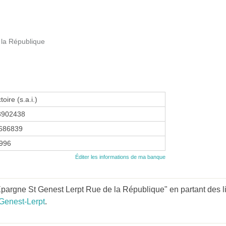
la République
toire (s.a.i.)
3902438
686839
1996
Éditer les informations de ma banque
pargne St Genest Lerpt Rue de la République" en partant des l
Genest-Lerpt
.