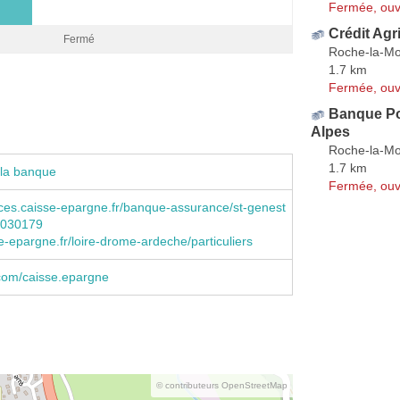
Fermée, ouv
Crédit Agr
Fermé
Roche-la-Mo
1.7 km
Fermée, ouv
Banque Po
Alpes
Roche-la-Mo
1.7 km
 la banque
Fermée, ouv
es.caisse-epargne.fr/banque-assurance/st-genest
65030179
-epargne.fr/loire-drome-ardeche/particuliers
com/caisse.epargne
© contributeurs OpenStreetMap