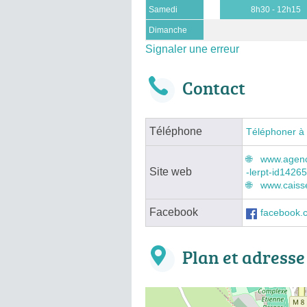
Samedi
8h30 - 12h15
Dimanche
Signaler une erreur
Contact
Téléphone
Téléphoner à
www.agenc
Site web
-lerpt-id142
www.caisse
Facebook
facebook.
Plan et adresse