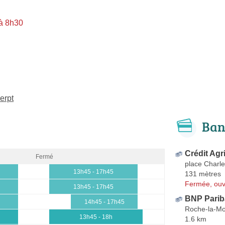
à 8h30
erpt
Ban
Crédit Agr
Fermé
place Charle
13h45 - 17h45
131 mètres
Fermée, ouv
13h45 - 17h45
BNP Pariba
14h45 - 17h45
Roche-la-Mo
13h45 - 18h
1.6 km