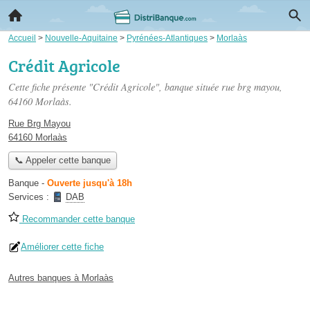
Accueil
>
Nouvelle-Aquitaine
>
Pyrénées-Atlantiques
>
Morlaàs
Crédit Agricole
Cette fiche présente "Crédit Agricole", banque située
rue brg mayou
,
64160 Morlaàs.
Rue Brg Mayou
64160 Morlaàs
📞 Appeler cette banque
Banque
-
Ouverte jusqu'à 18h
Services :
DAB
Recommander cette banque
Améliorer cette fiche
Autres banques à Morlaàs