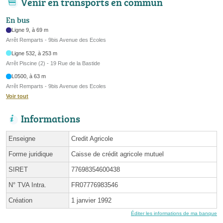
Venir en transports en commun
En bus
Ligne 9, à 69 m
Arrêt Remparts - 9bis Avenue des Ecoles
Ligne 532, à 253 m
Arrêt Piscine (2) - 19 Rue de la Bastide
L0500, à 63 m
Arrêt Remparts - 9bis Avenue des Ecoles
Voir tout
Informations
Enseigne
Credit Agricole
Forme juridique
Caisse de crédit agricole mutuel
SIRET
77698354600438
N° TVA Intra.
FR07776983546
Création
1 janvier 1992
Éditer les informations de ma banque