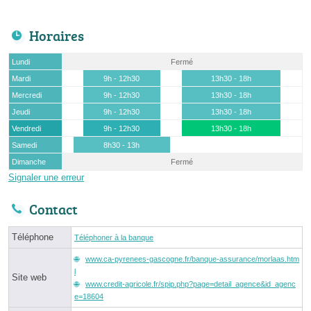
Horaires
Lundi
Fermé
Mardi
9h - 12h30
13h30 - 18h
Mercredi
9h - 12h30
13h30 - 18h
Jeudi
9h - 12h30
13h30 - 18h
Vendredi
9h - 12h30
13h30 - 18h
Samedi
8h30 - 13h
Dimanche
Fermé
Signaler une erreur
Contact
Téléphone
Téléphoner à la banque
www.ca-pyrenees-gascogne.fr/banque-assurance/morlaas.htm
l
Site web
www.credit-agricole.fr/spip.php?page=detail_agence&id_agenc
e=18604