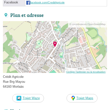
Facebook
facebook.com/CreditAgricole
Plan et adresse
© contributeurs OpenStreetMap
Corriger l’adresse ou la localisation
Crédit Agricole
Rue Brg Mayou
64160 Morlaàs
Trajet Waze
Trajet Maps