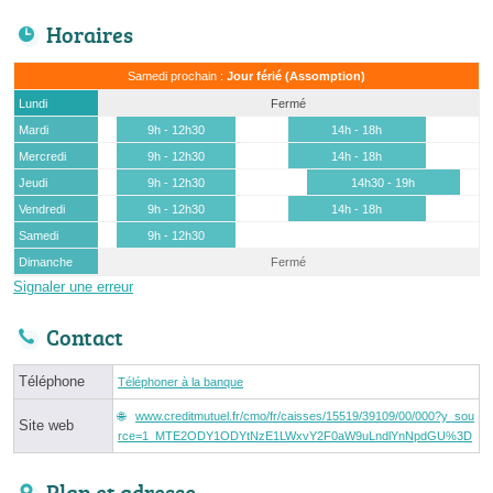
Horaires
Samedi prochain :
Jour férié (Assomption)
Lundi
Fermé
Mardi
9h - 12h30
14h - 18h
Mercredi
9h - 12h30
14h - 18h
Jeudi
9h - 12h30
14h30 - 19h
Vendredi
9h - 12h30
14h - 18h
Samedi
9h - 12h30
Dimanche
Fermé
Signaler une erreur
Contact
Téléphone
Téléphoner à la banque
www.creditmutuel.fr/cmo/fr/caisses/15519/39109/00/000?y_sou
Site web
rce=1_MTE2ODY1ODYtNzE1LWxvY2F0aW9uLndlYnNpdGU%3D
Plan et adresse