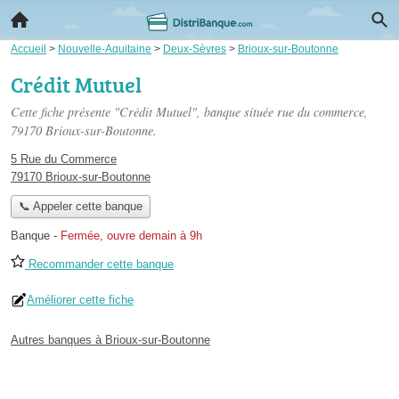
Accueil
>
Nouvelle-Aquitaine
>
Deux-Sèvres
>
Brioux-sur-Boutonne
Crédit Mutuel
Cette fiche présente "Crédit Mutuel", banque située
rue du commerce
,
79170 Brioux-sur-Boutonne.
5 Rue du Commerce
79170 Brioux-sur-Boutonne
📞 Appeler cette banque
Banque
-
Fermée, ouvre demain à 9h
Recommander cette banque
Améliorer cette fiche
Autres banques à Brioux-sur-Boutonne