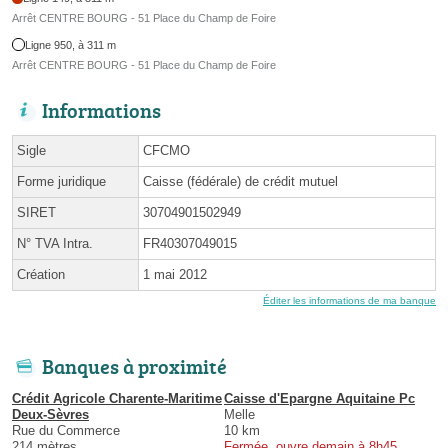
Arrêt CENTRE BOURG - 51 Place du Champ de Foire
Ligne 950, à 311 m
Arrêt CENTRE BOURG - 51 Place du Champ de Foire
Informations
Sigle
CFCMO
Forme juridique
Caisse (fédérale) de crédit mutuel
SIRET
30704901502949
N° TVA Intra.
FR40307049015
Création
1 mai 2012
Éditer les informations de ma banque
Banques à proximité
Crédit Agricole Charente-Maritime
Caisse d'Epargne Aquitaine Pc
Deux-Sèvres
Melle
Rue du Commerce
10 km
214 mètres
Fermée, ouvre demain à 8h45