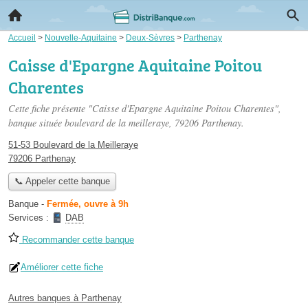
Accueil
>
Nouvelle-Aquitaine
>
Deux-Sèvres
>
Parthenay
Caisse d'Epargne Aquitaine Poitou
Charentes
Cette fiche présente "Caisse d'Epargne Aquitaine Poitou Charentes",
banque située
boulevard de la meilleraye
, 79206 Parthenay.
51-53 Boulevard de la Meilleraye
79206 Parthenay
📞 Appeler cette banque
Banque
-
Fermée, ouvre à 9h
Services :
DAB
Recommander cette banque
Améliorer cette fiche
Autres banques à Parthenay