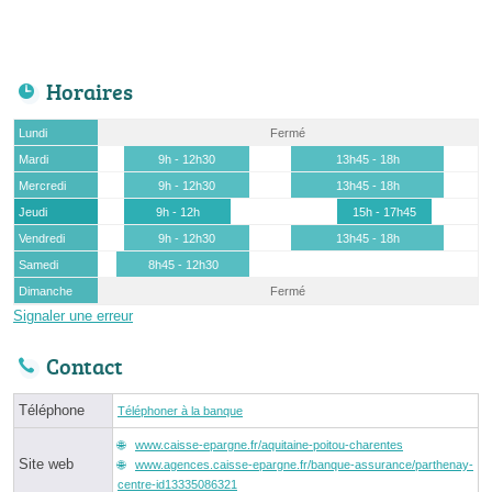
Horaires
Lundi
Fermé
Mardi
9h - 12h30
13h45 - 18h
Mercredi
9h - 12h30
13h45 - 18h
Jeudi
9h - 12h
15h - 17h45
Vendredi
9h - 12h30
13h45 - 18h
Samedi
8h45 - 12h30
Dimanche
Fermé
Signaler une erreur
Contact
Téléphone
Téléphoner à la banque
www.caisse-epargne.fr/aquitaine-poitou-charentes
Site web
www.agences.caisse-epargne.fr/banque-assurance/parthenay-
centre-id13335086321