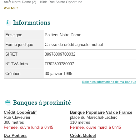
Arrêt Notre-Dame (2) - 15bis Rue Sainte Opportune
Voir tout
Informations
Enseigne
Poitiers Notre-Dame
Forme juridique
Caisse de crédit agricole mutuel
SIRET
39978009700032
N° TVA Intra.
FR02399780097
Création
30 janvier 1995
Éditer les informations de ma banque
Banques à proximité
Crédit Coopératif
Banque Populaire Val de France
Rue Claveurier
place du Maréchal-Leclerc
300 mètres
310 mètres
Fermée, ouvre lundi à 8h45
Fermée, ouvre mardi à 8h45
Dcr Poitiers
Crédit Mutuel