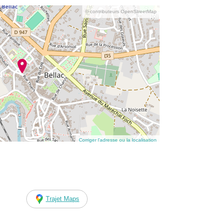
© contributeurs OpenStreetMap
Corriger l’adresse ou la localisation
Trajet Maps