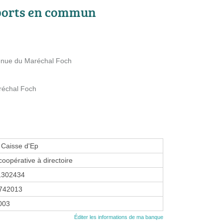
ports en commun
venue du Maréchal Foch
réchal Foch
 Caisse d'Ep
coopérative à directoire
1302434
742013
2003
Éditer les informations de ma banque