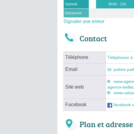
Samedi
8h45 - 12h
Dimanche
Signaler une erreur
Contact
Téléphone
Téléphoner à
Email
justine.pa
www.agenc
Site web
agence-bella
www.caisse
Facebook
facebook.
Plan et adresse