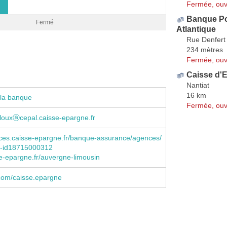
Fermée, ouv
Banque Po
Fermé
Atlantique
Rue Denfert
234 mètres
Fermée, ouv
Caisse d'
Nantiat
16 km
 la banque
Fermée, ouv
illouxⓐcepal.caisse-epargne.fr
es.caisse-epargne.fr/banque-assurance/agences/
c-id18715000312
-epargne.fr/auvergne-limousin
com/caisse.epargne