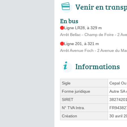
Venir en trans
En bus
Ligne LR28, à 329 m
Arrêt Bellac - Champ de Foire - 2 A
Ligne 201, à 321 m
Arrêt Avenue Foch - 2 Avenue du Ma
Informations
Sigle
Cepal Ou
Forme juridique
Autre SA 
SIRET
3827420
N° TVA Intra.
FR94382
Création
30 avril 