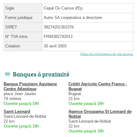
Sigle
Cepal Ou Caisse d'Ep
Forme juridique
Autre SA coopérative à directoire
SIRET
38274201302376
N° TVA Intra.
FR94382742013
Création
30 avril 2003
Éditer les informations de ma banque
Banques à proximité
Banque Populaire Aquitaine
Crédit Agricole Centre France -
Centre Atlantique
Bugeat
place Jean Jaurès
Bugeat
74 mètres
21 km
Ouverte jusqu'à 18h
Ouverte jusqu'à 18h
Saint Leonard
Agence Groupama St Leonard de
Saint-Léonard-de-Noblat
Noblat
22 km
Saint-Léonard-de-Noblat
Ouverte jusqu'à 18h
22 km
Ouverte jusqu'à 18h