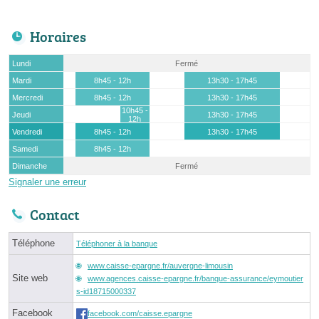
Horaires
Lundi
Fermé
Mardi
8h45 - 12h
13h30 - 17h45
Mercredi
8h45 - 12h
13h30 - 17h45
10h45 -
Jeudi
13h30 - 17h45
12h
Vendredi
8h45 - 12h
13h30 - 17h45
Samedi
8h45 - 12h
Dimanche
Fermé
Signaler une erreur
Contact
Téléphone
Téléphoner à la banque
www.caisse-epargne.fr/auvergne-limousin
Site web
www.agences.caisse-epargne.fr/banque-assurance/eymoutier
s-id18715000337
Facebook
facebook.com/caisse.epargne