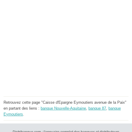
Retrouvez cette page "Caisse d'Epargne Eymoutiers avenue de la Paix"
en partant des liens :
banque Nouvelle-Aquitaine
,
banque 87
,
banque
Eymoutiers
.
Distribanque.com : l'annuaire complet des banques et distributeurs