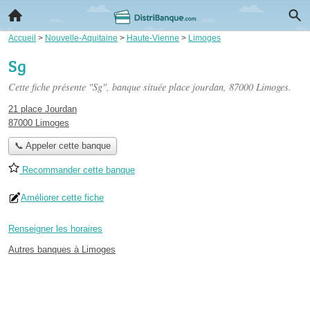
Accueil
>
Nouvelle-Aquitaine
>
Haute-Vienne
>
Limoges
Sg
Cette fiche présente "Sg", banque située
place jourdan
, 87000 Limoges.
21 place Jourdan
87000 Limoges
📞 Appeler cette banque
Recommander cette banque
Améliorer cette fiche
Renseigner les horaires
Autres banques à Limoges