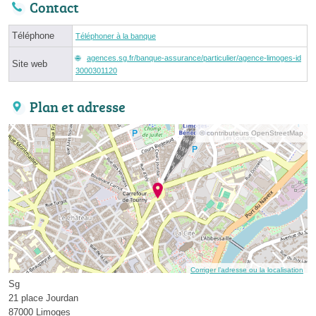
Contact
Téléphone
Téléphoner à la banque
agences.sg.fr/banque-assurance/particulier/agence-limoges-id
Site web
3000301120
Plan et adresse
© contributeurs OpenStreetMap
Corriger l’adresse ou la localisation
Sg
21 place Jourdan
87000 Limoges